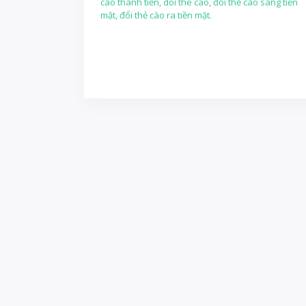
cào thành tiền, doi the cao, đổi thẻ cào sang tiền
mặt, đổi thẻ cào ra tiền mặt.