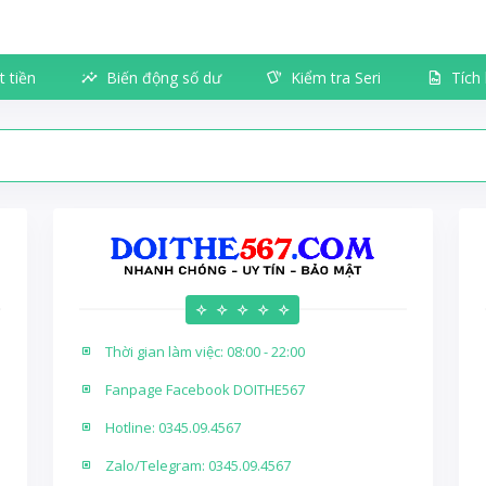
t tiền
Biến động số dư
Kiểm tra Seri
Tích
Thời gian làm việc: 08:00 - 22:00
Fanpage Facebook DOITHE567
Hotline: 0345.09.4567
Zalo/Telegram: 0345.09.4567